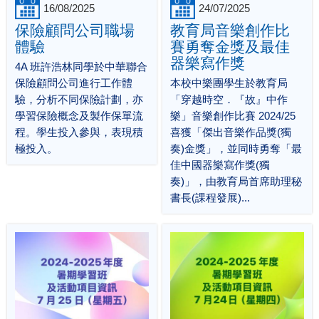
16/08/2025
24/07/2025
保險顧問公司職場
教育局音樂創作比
體驗
賽勇奪金獎及最佳
器樂寫作獎
4A 班許浩林同學於中華聯合
保險顧問公司進行工作體
本校中樂團學生於教育局
驗，分析不同保險計劃，亦
「穿越時空．『故』中作
學習保險概念及製作保單流
樂」音樂創作比賽 2024/25
程。學生投入參與，表現積
喜獲「傑出音樂作品獎(獨
極投入。
奏)金獎」，並同時勇奪「最
佳中國器樂寫作獎(獨
奏)」，由教育局首席助理秘
書長(課程發展)...