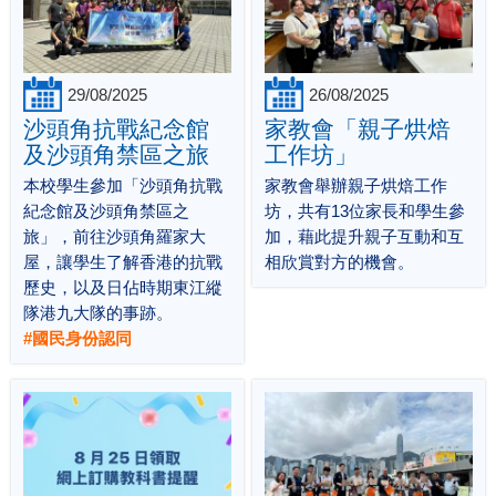
29/08/2025
26/08/2025
沙頭角抗戰紀念館
家教會「親子烘焙
及沙頭角禁區之旅
工作坊」
本校學生參加「沙頭角抗戰
家教會舉辦親子烘焙工作
紀念館及沙頭角禁區之
坊，共有13位家長和學生參
旅」，前往沙頭角羅家大
加，藉此提升親子互動和互
屋，讓學生了解香港的抗戰
相欣賞對方的機會。
歷史，以及日佔時期東江縱
隊港九大隊的事跡。
#國民身份認同