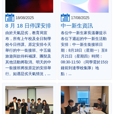
18/08/2025
17/08/2025
8 月 18 日停課安排
中一新生資訊
由於天氣惡劣，教育局宣
各位中一新生家長溫馨提示
布，所有上午校及全日制學
各位下週起的中一新生活動
校今日停課。原定安排今天
安排：中一新生銜接班日
舉行的中一銜接班、中五級
期：8月18日（星期一）至8
旅遊與款待科補課、團契及
月21日（星期四）時間：
其他活動將取消。明天的中
08:30-11:50 （同學需於15分
一銜接班將按原定的安排舉
鐘前到達學校集隊）地
行。如遇惡劣天氣情況，...
點：...