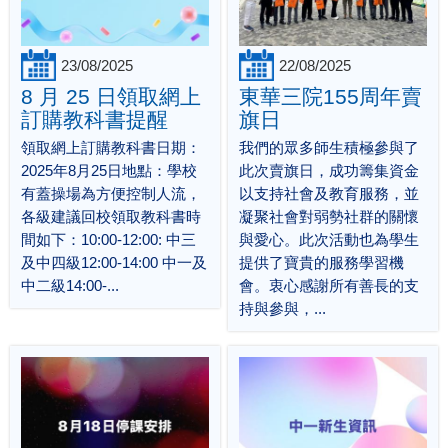
23/08/2025
22/08/2025
8 月 25 日領取網上
東華三院155周年賣
訂購教科書提醒
旗日
領取網上訂購教科書日期：
我們的眾多師生積極參與了
2025年8月25日地點：學校
此次賣旗日，成功籌集資金
有蓋操場為方便控制人流，
以支持社會及教育服務，並
各級建議回校領取教科書時
凝聚社會對弱勢社群的關懷
間如下：10:00-12:00: 中三
與愛心。此次活動也為學生
及中四級12:00-14:00 中一及
提供了寶貴的服務學習機
中二級14:00-...
會。衷心感謝所有善長的支
持與參與，...