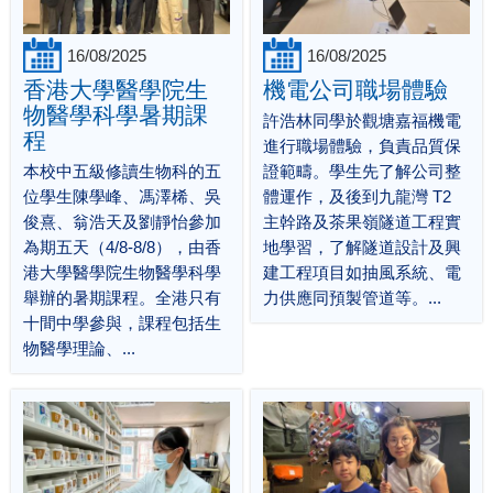
16/08/2025
16/08/2025
香港大學醫學院生
機電公司職場體驗
物醫學科學暑期課
許浩林同學於觀塘嘉福機電
程
進行職場體驗，負責品質保
本校中五級修讀生物科的五
證範疇。學生先了解公司整
位學生陳學峰、馮澤桸、吳
體運作，及後到九龍灣 T2
俊熹、翁浩天及劉靜怡參加
主幹路及茶果嶺隧道工程實
為期五天（4/8-8/8），由香
地學習，了解隧道設計及興
港大學醫學院生物醫學科學
建工程項目如抽風系統、電
舉辦的暑期課程。全港只有
力供應同預製管道等。...
十間中學參與，課程包括生
物醫學理論、...