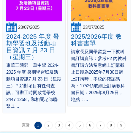
23/07/2025
23/07/2025
2024-2025 年度 暑
2025/2026年度 教
期學習班及活動項
科書書單
目資訊 7 月 23 日
請家長及同學留意一下教科
（星期三）
書訂購資訊：參考P2 內教科
東華三院郭一葦中學 2024-
書訂購方法留意網上訂購截
2025 年度 暑期學習班及活
止日期為2025年7月30日網
動項目資訊7 月 23 日（星期
上訂購時，學校的確認碼
三） * 如對項目有任何查
為：1752領取網上訂購教科
訊，可辦工時間致電學校
書日期：2025年8月25日，
2447 1258，和相關老師聯
地點：...
繫.1....
頁面:
…
1
2
3
4
5
6
7
8
9