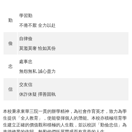
學習勤
勤
不倦不厭 全力以赴
自律儉
儉
莫濫莫奢 恰如其份
處事忠
忠
無怨無私 誠心盡力
交友信
信
休詐休疑 擇善固執
本校秉承東華三院一貫的辦學精神，為社會作育英才，致力為學
生提供「全人教育」，使能發揮個人的潛能。本校亦積極培育學
生建立正確的價值觀和積極的人生觀，並以校訓「勤儉忠信」為
進德修業的依歸，勉勵他們拓展豐盛而有意義的人生。