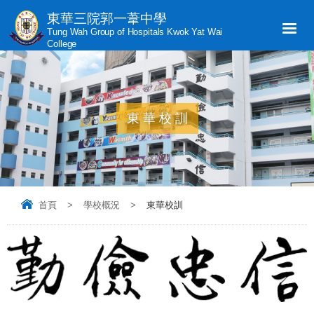
東華三院郭一葦中學
Tung Wah Group of Hospitals Kwok Yat Wai
College
東華校訓
首頁
>
學校概況
>
東華校訓