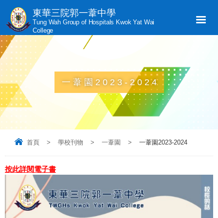
東華三院郭一葦中學
Tung Wah Group of Hospitals Kwok Yat Wai
College
一葦園2023-2024
首頁
>
學校刊物
>
一葦園
>
一葦園2023-2024
按此詳閱電子書