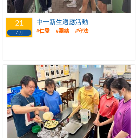
中一新生適應活動
21
#仁愛 #團結 #守法
7 月