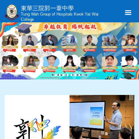
東華三院郭一葦中學
Tung Wah Group of Hospitals Kwok Yat Wai
College