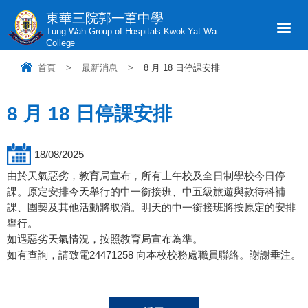
東華三院郭一葦中學
Tung Wah Group of Hospitals Kwok Yat Wai
College
首頁
>
最新消息
>
8 月 18 日停課安排
8 月 18 日停課安排
18/08/2025
由於天氣惡劣，教育局宣布，所有上午校及全日制學校今日停
課。原定安排今天舉行的中一銜接班、中五級旅遊與款待科補
課、團契及其他活動將取消。明天的中一銜接班將按原定的安排
舉行。
如遇惡劣天氣情況，按照教育局宣布為準。
如有查詢，請致電24471258 向本校校務處職員聯絡。謝謝垂注。