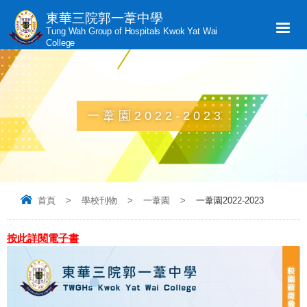
東華三院郭一葦中學
Tung Wah Group of Hospitals Kwok Yat Wai
College
一葦園2022-2023
首頁
>
學校刊物
>
一葦園
>
一葦園2022-2023
按此詳閱電子書