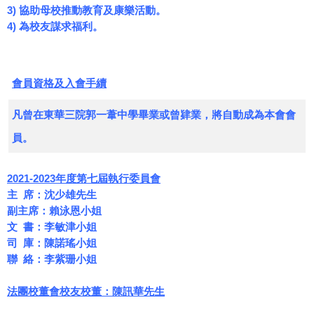
3) 協助母校推動教育及康樂活動。
4) 為校友謀求福利。
會員資格及入會手續
凡曾在東華三院郭一葦中學畢業或曾肄業，將自動成為本會會
員。
2021-2023
年度第七屆執行委員會
主 席：沈少雄先生
副主席：賴泳恩小姐
文 書：李敏津小姐
司 庫：陳諾瑤小姐
聯 絡：李紫珊小姐
法團校董會校友校董：陳訊華先生