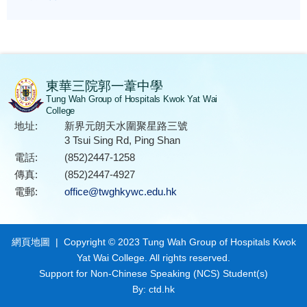
東華三院郭一葦中學
Tung Wah Group of Hospitals Kwok Yat Wai
College
地址:
新界元朗天水圍聚星路三號
3 Tsui Sing Rd, Ping Shan
電話:
(852)2447-1258
傳真:
(852)2447-4927
電郵:
office@twghkywc.edu.hk
網頁地圖
| Copyright © 2023 Tung Wah Group of Hospitals Kwok
Yat Wai College. All rights reserved.
Support for Non-Chinese Speaking (NCS) Student(s)
By: ctd.hk