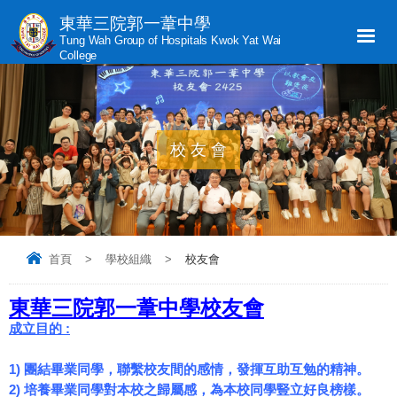
東華三院郭一葦中學
Tung Wah Group of Hospitals Kwok Yat Wai
College
校友會
首頁
>
學校組織
>
校友會
東華三院郭一葦中學校友會
成立目的
:
1) 團結畢業同學，聯繫校友間的感情，發揮互助互勉的精神。
2) 培養畢業同學對本校之歸屬感，為本校同學豎立好良榜樣。