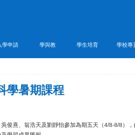
入學申請
學與教
學生培育
學校專
科學暑期課程
俊熹、翁浩天及劉靜怡參加為期五天（4/8-8/8
驗及學習成果匯報。