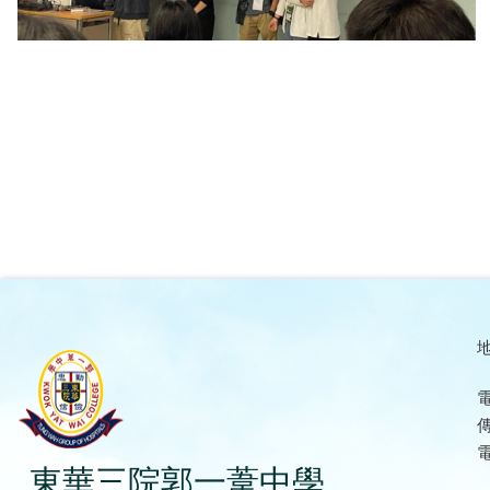
地
電
傳
電
東華三院郭一葦中學