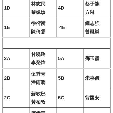
林志民
蔡子龍
1D
4D
黎姵妏
方琳
徐衍衡
鍾志強
1E
4E
陳倩雯
曾凱嵐
甘曉玲
2A
5A
鄧玉霞
李榮煒
伍秀青
2B
5B
朱嘉儀
潘雨潤
蘇敏彤
2C
5C
翁國安
黃柏敦