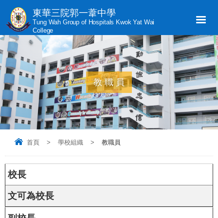
東華三院郭一葦中學
Tung Wah Group of Hospitals Kwok Yat Wai
College
教職員
首頁
>
學校組織
>
教職員
校長
文可為校長