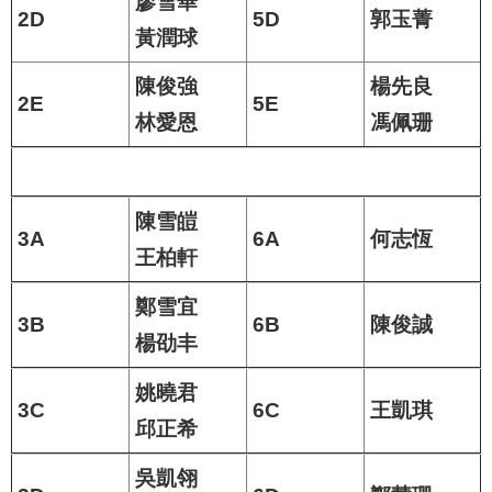
廖雪華
2D
5D
郭玉菁
黃潤球
陳俊強
楊先良
2E
5E
林愛恩
馮佩珊
陳雪皚
3A
6A
何志恆
王柏軒
鄭雪宜
3B
6B
陳俊誠
楊劭丰
姚曉君
3C
6C
王凱琪
邱正希
吳凱翎