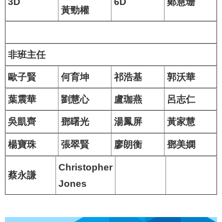
3D
6D
鄭慧珊
黃勁權
非班主任
歐子賢
何育坤
祁浩基
郭沃華
葉震華
劉慧心
盧珈燕
呂志仁
吳凱齊
鄧曙光
湯鳳屏
黃家慧
楊寶珠
張翠賢
廖朗衡
鄧美嫻
Christopher
蔡永謙
Jones