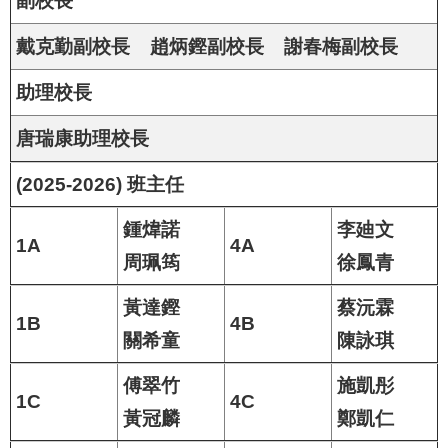
副校長
戴克勤副校長 趙炳鏗副校長 謝春梅副校長
助理校長
唐瑞康助理校長
(2025-2026) 班主任
鍾煒諾
李廸文
1A
4A
周珮筠
徐鳳青
黃達鏗
蔡沅霖
1B
4B
關希童
陳詠琪
傅翠竹
施凱彤
1C
4C
黃冠麟
鄭凱仁