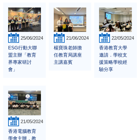
25/06/2024
21/06/2024
22/05/2024
ESG行動大聯
楊寶珠老師擔
香港教育大學
盟主辦「教育
任教育局講座
邀請．學校支
界專家研討
主講嘉賓
援策略學校經
會」
驗分享
21/05/2024
香港電腦教育
學會主辦，教