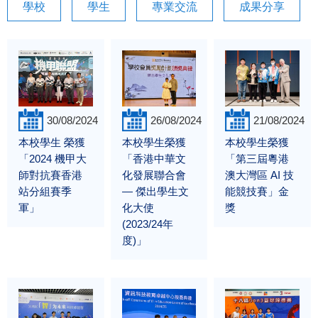
學校
學生
專業交流
成果分享
30/08/2024
26/08/2024
21/08/2024
本校學生 榮獲
本校學生榮獲
本校學生榮獲
「2024 機甲大
「香港中華文
「第三屆粵港
師對抗賽香港
化發展聯合會
澳大灣區 AI 技
站分組賽季
— 傑出學生文
能競技賽」金
軍」
化大使
獎
(2023/24年
度)」