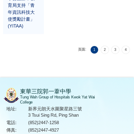
育局支持「青
年資訊科技大
使獎勵計畫」
(YITAA)
頁面:
1
2
3
4
東華三院郭一葦中學
Tung Wah Group of Hospitals Kwok Yat Wai
College
地址:
新界元朗天水圍聚星路三號
3 Tsui Sing Rd, Ping Shan
電話:
(852)2447-1258
傳真:
(852)2447-4927