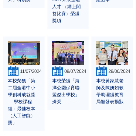
人才 （網上問
答比賽）榮獲
獎項
11/07/2024
08/07/2024
28/06/2024
本校榮獲「第
本校榮獲「海
本校黃家慧老
二屆全港中小
洋公園保育聯
師及陳妍如教
學創科成就獎
盟傑出學校」
學助理獲教育
— 學校課程
殊榮
局頒發表揚狀
組：最佳校本
（人工智能）
獎」