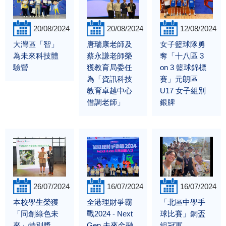
20/08/2024
20/08/2024
12/08/2024
大灣區「智」
唐瑞康老師及
女子籃球隊勇
為未來科技體
蔡永謙老師榮
奪「十八區 3
驗營
獲教育局委任
on 3 籃球錦標
為「資訊科技
賽」元朗區
教育卓越中心
U17 女子組別
借調老師」
銀牌
26/07/2024
16/07/2024
16/07/2024
本校學生榮獲
全港理財爭霸
「北區中學手
「同創綠色未
戰2024 - Next
球比賽」銅盃
來」特別獎
Gen 未來金融
組冠軍