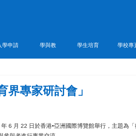
入學申請
學與教
學生培育
學校專
教育界專家研討會」
年 6 月 22 日於香港•亞洲國際博覽館舉行，主題為「
，與參與者進行專業交流。