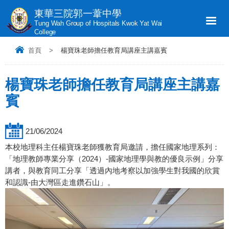
東華三院郭一葦中學
Tung Wah Group of Hospitals Kwok Yat Wai
College
首頁
>
楊寶珠老師擔任教育局講座主講嘉賓
楊寶珠老師擔任教育局講座主講嘉
賓
21/06/2024
本校地理科主任楊寶珠老師獲教育局邀請，擔任國家地理系列：
「地理教師專業分享（2024）-國家地理學與教的優良示例」分享
講者，與教育同工分享「透過內地考察以加強學生對我國的欣賞
和認識-由大灣區走進鑽石山」。