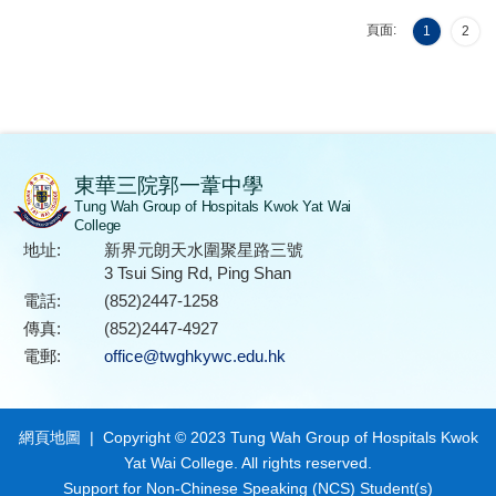
頁面:
1
2
東華三院郭一葦中學
Tung Wah Group of Hospitals Kwok Yat Wai
College
地址:
新界元朗天水圍聚星路三號
3 Tsui Sing Rd, Ping Shan
電話:
(852)2447-1258
傳真:
(852)2447-4927
電郵:
office@twghkywc.edu.hk
網頁地圖
| Copyright © 2023 Tung Wah Group of Hospitals Kwok
Yat Wai College. All rights reserved.
Support for Non-Chinese Speaking (NCS) Student(s)