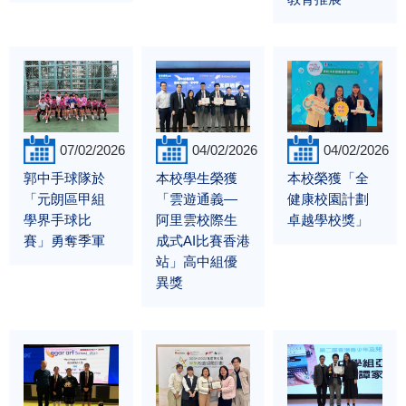
07/02/2026
04/02/2026
04/02/2026
郭中手球隊於
本校學生榮獲
本校榮獲「全
「元朗區甲組
「雲遊通義—
健康校園計劃
學界手球比
阿里雲校際生
卓越學校獎」
賽」勇奪季軍
成式AI比賽香港
站」高中組優
異獎