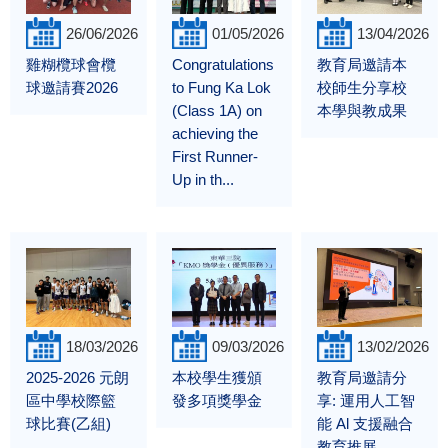
26/06/2026
01/05/2026
13/04/2026
雞糊欖球會欖
Congratulations
教育局邀請本
球邀請賽2026
to Fung Ka Lok
校師生分享校
(Class 1A) on
本學與教成果
achieving the
First Runner-
Up in th...
18/03/2026
09/03/2026
13/02/2026
2025-2026 元朗
本校學生獲頒
教育局邀請分
區中學校際籃
發多項獎學金
享: 運用人工智
球比賽(乙組)
能 Al 支援融合
教育推展