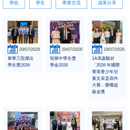
學校
學生
專業交流
成果分享
20/07/2026
20/07/2026
18/07/2026
東華三院傑出
領展中學生獎
1A馮嘉駱於
學生獎2026
學金2026
「2026 年國際
菁英青少年兒
童文采盃寫作
大賽」榮獲超
級金獎