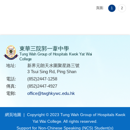
頁面:
1
2
東華三院郭一葦中學
Tung Wah Group of Hospitals Kwok Yat Wai
College
地址:
新界元朗天水圍聚星路三號
3 Tsui Sing Rd, Ping Shan
電話:
(852)2447-1258
傳真:
(852)2447-4927
電郵:
office@twghkywc.edu.hk
網頁地圖
| Copyright © 2023 Tung Wah Group of Hospitals Kwok
Yat Wai College. All rights reserved.
Support for Non-Chinese Speaking (NCS) Student(s)