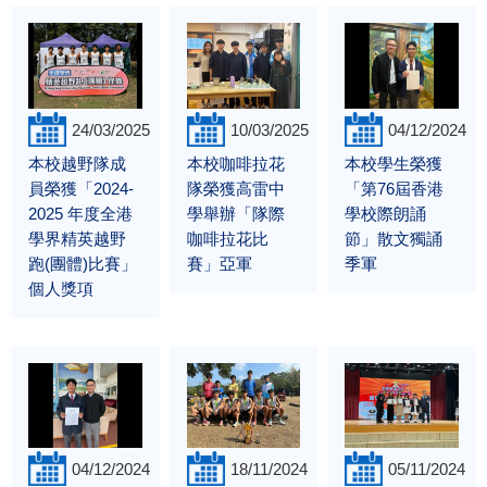
24/03/2025
10/03/2025
04/12/2024
本校越野隊成
本校咖啡拉花
本校學生榮獲
員榮獲「2024-
隊榮獲高雷中
「第76屆香港
2025 年度全港
學舉辦「隊際
學校際朗誦
學界精英越野
咖啡拉花比
節」散文獨誦
跑(團體)比賽」
賽」亞軍
季軍
個人獎項
04/12/2024
18/11/2024
05/11/2024