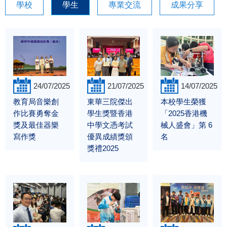
學校
學生
專業交流
成果分享
24/07/2025
21/07/2025
14/07/2025
教育局音樂創
東華三院傑出
本校學生榮獲
作比賽勇奪金
學生獎暨香港
「2025香港機
獎及最佳器樂
中學文憑考試
械人盛會」第 6
寫作獎
優異成績獎頒
名
獎禮2025