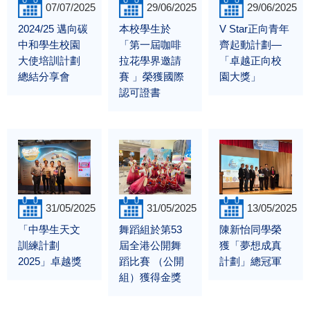
07/07/2025
29/06/2025
29/06/2025
2024/25 邁向碳
本校學生於
V Star正向青年
中和學生校園
「第一屆咖啡
齊起動計劃—
大使培訓計劃
拉花學界邀請
「卓越正向校
總結分享會
賽 」榮獲國際
園大獎」
認可證書
31/05/2025
31/05/2025
13/05/2025
「中學生天文
舞蹈組於第53
陳新怡同學榮
訓練計劃
屆全港公開舞
獲「夢想成真
2025」卓越獎
蹈比賽 （公開
計劃」總冠軍
組）獲得金獎