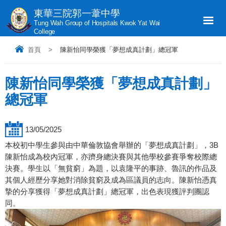
東華三院郭一葦中學
Tung Wah Group of Hospitals Kwok Yat Wai
College
首頁
>
陳新怡同學榮獲「夢想成真計劃」總冠軍
陳新怡同學榮獲「夢想成真計劃」
總冠軍
13/05/2025
本校初中學生參與由中華倫敦協會舉辦的「夢想成真計劃」，3B
陳新怡成為校內冠軍，亦躋身總決賽與其他學校參賽爭奪校際總
決賽。學生以「無貧窮」為題，以袁隆平的事跡、魯訊的作品及
其個人經歷分享她對消除貧窮及成為區議員的志向。陳新怡憑真
摯的分享獲得「夢想成真計劃」總冠軍，出色表現獲評判團認
同。