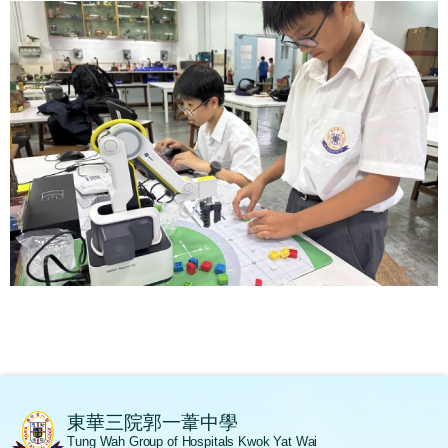
東華三院郭一葦中學
Tung Wah Group of Hospitals Kwok Yat Wai