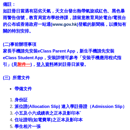
備註：
如註冊日當遇有惡劣天氣，天文台發出熱帶氣旋或紅色、黑色暴
雨警告信號，教育局宣布學校停課，請留意教育局於電台/電視台
的公布或香港政府一站通(
www.gov.hk
)登載的新聞稿，以獲知有
關的特別安排。
(二)事前辦理事項
家長手機請先安裝eClass Parent App，新生手機請先安裝
eClass Student App，安裝詳情可參考「安裝手機應用程式指
引」(見
附件一
)，
登入資料
將於註冊日派發。
(三) 所需文件
帶備文件
身份証
派位證(Allocation Slip) 連入學註冊證（Admission Slip）
小五及小六成績表之正本及影印本`
住址證明(如電費單)之正本及影印本
學生相片一張