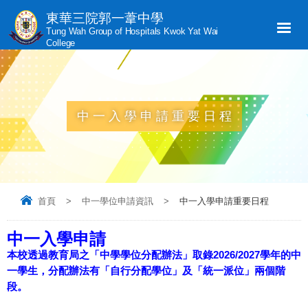
東華三院郭一葦中學
Tung Wah Group of Hospitals Kwok Yat Wai
College
中一入學申請重要日程
首頁
>
中一學位申請資訊
>
中一入學申請重要日程
中一入學申請
本校透過教育局之「中學學位分配辦法」取錄2026/2027學年的中
一學生，分配辦法有「自行分配學位」及「統一派位」兩個階
段。