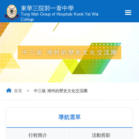
東華三院郭一葦中學
Tung Wah Group of Hospitals Kwok Yat Wai
College
中三級 潮州的歷史文化交流團
首頁
>
中三級 潮州的歷史文化交流團
導航選單
行程簡介
活動剪影