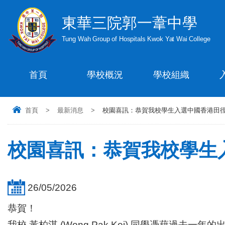
東華三院郭一葦中學
Tung Wah Group of Hospitals Kwok Yat Wai College
首頁
學校概況
學校組織
首頁
>
最新消息
>
校園喜訊：恭賀我校學生入選中國香港田
校園喜訊：恭賀我校學生
26/05/2026
恭賀！
我校 黃柏淇 (Wong Pak Kei) 同學憑藉過去