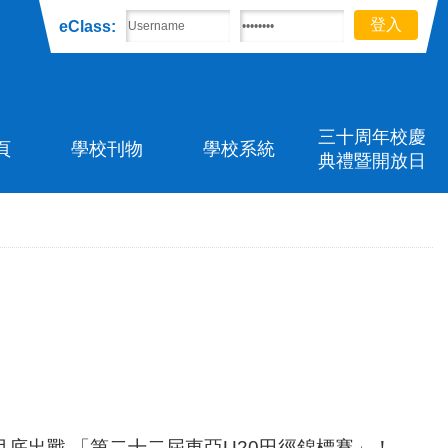
eClass:
三十周年校慶
頁
學校刊物
學校系統
典禮暨開放日
 5 月底出戰 「第二十二屆東亞U20田徑錦標賽」！