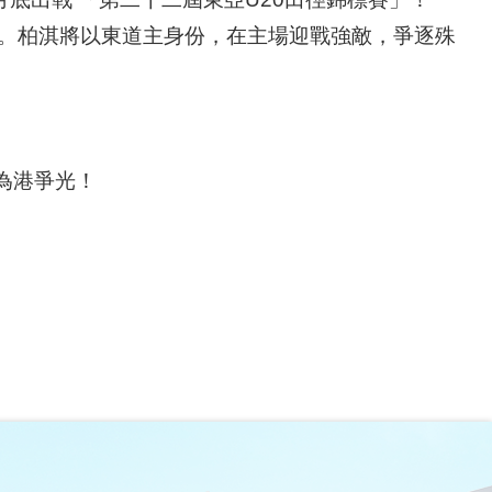
競技。柏淇將以東道主身份，在主場迎戰強敵，爭逐殊
為港爭光！