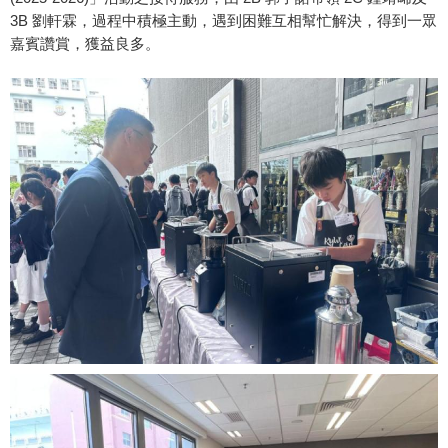
3B 劉軒霖，過程中積極主動，遇到困難互相幫忙解決，得到一眾
嘉賓讚賞，獲益良多。