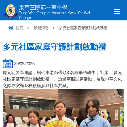
東華三院郭一葦中學
Tung Wah Group of Hospitals Kwok Yat Wai
College
首頁
>
最新消息
>
多元社區家庭守護計劃啟動禮
多元社區家庭守護計劃啟動禮
30/09/2025
應元朗警區邀請，楊劭丰老師帶領3 名非華語學生，出席 「多元
社區家庭守護計劃啟動禮」。透過華服試穿活動，展現中華文化
之餘亦突顯我校積極參與社區共融。