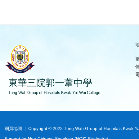
地
電
傳
電
東華三院郭一葦中學
Tung Wah Group of Hospitals Kwok Yat Wai College
網頁地圖
| Copyright © 2023 Tung Wah Group of Hospitals Kwok Yat W
Support for Non-Chinese Speaking (NCS) Student(s)