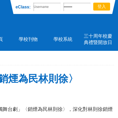
eClass:
三十周年校慶
頁
學校刊物
學校系統
典禮暨開放日
銷煙為民林則徐〉
物全接觸舞台劇」〈銷煙為民林則徐〉，深化對林則徐銷煙