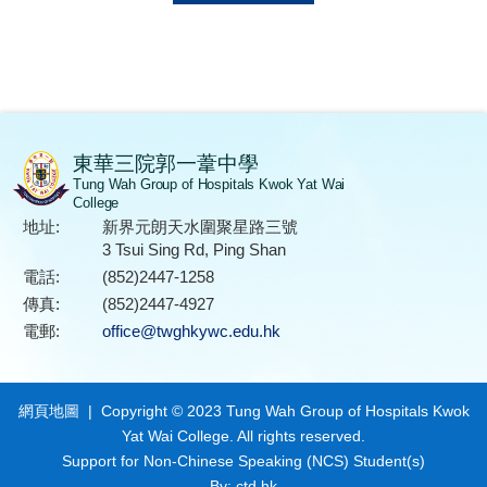
東華三院郭一葦中學
Tung Wah Group of Hospitals Kwok Yat Wai
College
地址:
新界元朗天水圍聚星路三號
3 Tsui Sing Rd, Ping Shan
電話:
(852)2447-1258
傳真:
(852)2447-4927
電郵:
office@twghkywc.edu.hk
網頁地圖
| Copyright © 2023 Tung Wah Group of Hospitals Kwok
Yat Wai College. All rights reserved.
Support for Non-Chinese Speaking (NCS) Student(s)
By: ctd.hk