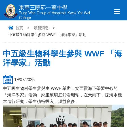
東華三院郭一葦中學
Tung Wah Group of Hospitals Kwok Yat Wai
College
首頁
>
最新消息
>
中五級生物科學生參與 WWF 「海洋學家」活動
中五級生物科學生參與 WWF 「海
洋學家」活動
19/07/2025
中五級生物科學生參與由 WWF 舉辦，於西貢海下學習中心的
「海洋學家」活動，乘坐玻璃底船看珊瑚，在天雨下，採海水樣
本進行研究，學生積極投入，獲益良多。