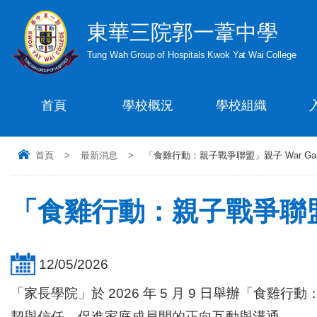
東華三院郭一葦中學
Tung Wah Group of Hospitals Kwok Yat Wai College
首頁
學校概況
學校組織
首頁
>
最新消息
>
「食雞行動：親子戰爭聯盟」親子 War Ga
「食雞行動：親子戰爭聯盟
12/05/2026
「家長學院」於 2026 年 5 月 9 日舉辦「食
契與信任，促進家庭成員間的正向互動與溝通。