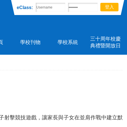
eClass:
三十周年校慶
頁
學校刊物
學校系統
典禮暨開放日
真人版親子射擊競技遊戲，讓家長與子女在並肩作戰中建立默