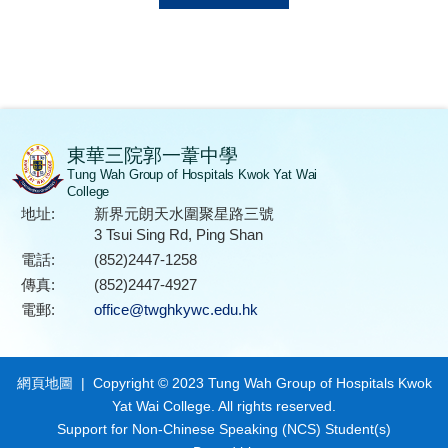
東華三院郭一葦中學
Tung Wah Group of Hospitals Kwok Yat Wai
College
地址:
新界元朗天水圍聚星路三號
3 Tsui Sing Rd, Ping Shan
電話:
(852)2447-1258
傳真:
(852)2447-4927
電郵:
office@twghkywc.edu.hk
網頁地圖
| Copyright © 2023 Tung Wah Group of Hospitals Kwok
Yat Wai College. All rights reserved.
Support for Non-Chinese Speaking (NCS) Student(s)