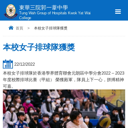
東華三院郭一葦中學
Tung Wah Group of Hospitals Kwok Yat Wai
College
首頁
>
本校女子排球隊獲獎
本校女子排球隊獲獎
22/12/2022
本校女子排球隊於香港學界體育聯會元朗區中學分會2022 – 2023
年度校際排球比賽（甲組） 榮獲殿軍，隊員上下一心，拼搏精神
可嘉。